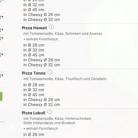
€*
in Ø 32 cm
in Ø 45 cm
in Cheesy Ø 26 cm
€*
in Cheesy Ø 32 cm
Pizza Hawaii
i
€*
mit Tomatensoße, Käse, Schinken und Ananas
€*
• enthällt Formfleisch
in Ø 26 cm
in Ø 32 cm
€*
in Ø 45 cm
in Cheesy Ø 26 cm
in Cheesy Ø 32 cm
Pizza Tonno
i
€*
mit Tomatensoße, Käse, Thunfisch und Zwiebeln
in Ø 26 cm
in Ø 32 cm
in Ø 45 cm
in Cheesy Ø 26 cm
in Cheesy Ø 32 cm
Pizza Lukull
i
mit Tomatensoße, Käse, Hinterschinken,
Soße Hollandaise und Brokkoli
• enthällt Formfleisch
in Ø 26 cm