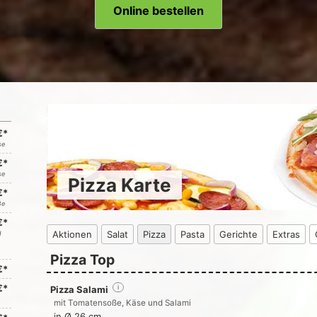
Online bestellen
€*
se
€*
se
Pizza Karte
€*
ße
€*
Aktionen
Salat
Pizza
Pasta
Gerichte
Extras
d
Pizza Top
€*
€*
Pizza Salami
i
mit Tomatensoße, Käse und Salami
in Ø 26 cm