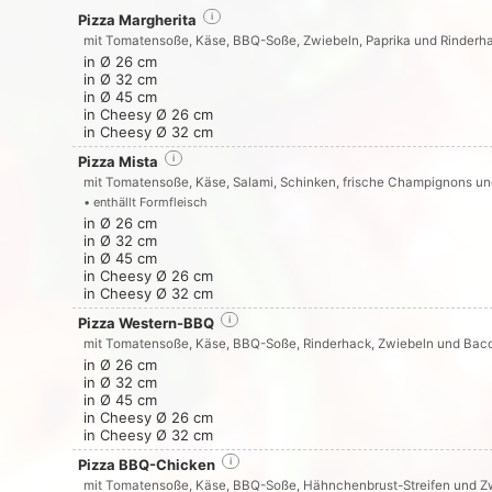
Pizza Margherita
i
mit Tomatensoße, Käse, BBQ-Soße, Zwiebeln, Paprika und Rinderh
in Ø 26 cm
in Ø 32 cm
in Ø 45 cm
in Cheesy Ø 26 cm
in Cheesy Ø 32 cm
Pizza Mista
i
mit Tomatensoße, Käse, Salami, Schinken, frische Champignons un
• enthällt Formfleisch
in Ø 26 cm
in Ø 32 cm
in Ø 45 cm
in Cheesy Ø 26 cm
in Cheesy Ø 32 cm
Pizza Western-BBQ
i
mit Tomatensoße, Käse, BBQ-Soße, Rinderhack, Zwiebeln und Bac
in Ø 26 cm
in Ø 32 cm
in Ø 45 cm
in Cheesy Ø 26 cm
in Cheesy Ø 32 cm
Pizza BBQ-Chicken
i
mit Tomatensoße, Käse, BBQ-Soße, Hähnchenbrust-Streifen und Z