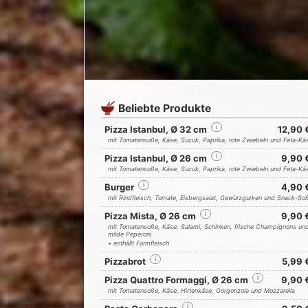
Beliebte Produkte
Pizza Istanbul, Ø 32 cm
i
12,90 
mit Tomatensoße, Käse, Sucuk, Paprika, rote Zwiebeln und Feta-Kä
Pizza Istanbul, Ø 26 cm
i
9,90 
mit Tomatensoße, Käse, Sucuk, Paprika, rote Zwiebeln und Feta-Kä
Burger
i
4,90 
mit Rindfleisch, Tomate, Eisbergsalat, Gewürzgurken und Snack-So
Pizza Mista, Ø 26 cm
i
9,90 
mit Tomatensoße, Käse, Salami, Schinken, frische Champignons un
milde Peperoni
• enthällt Formfleisch
Pizzabrot
i
5,99 
Pizza Quattro Formaggi, Ø 26 cm
i
9,90 
mit Tomatensoße, Käse, Hirtenkäse, Gorgonzola und Mozzarella
i