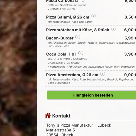
Pasta Carbonara
9,50 
Soße mit Schinken und Sahne
• enthällt Formfleisch
Pizza Salami, Ø 26 cm
i
8,50 
mit Tomatensoße, Käse und Salami
Pizzabrötchen mit Käse, 8 Stück
i
6,90 
Bacon-Burger
i
5,99 
mit Rindfleisch, Bacon-Speck, Tomate, Eisbergsalat, Gewürzgurken
und Snack-Soße
Coca Cola, 1,0 l
i
3,90 
inkl. 0,15 € Pfand / MEHRWEG
Grundpreis: 3,90 €/Liter
• koffeinhaltig - Für Kinder und schwangere Frauen nicht empfohlen
Pizza Amsterdam, Ø 26 cm
i
9,90 
mit Tomatensoße, Käse, Putenbrustscheiben, Brokkoli, Paprika und
Soße Hollandaise
Hier gleich bestellen
Kontakt
Tony`s Pizza Manufaktur - Lübeck
Marienstraße 5
23554 Lübeck