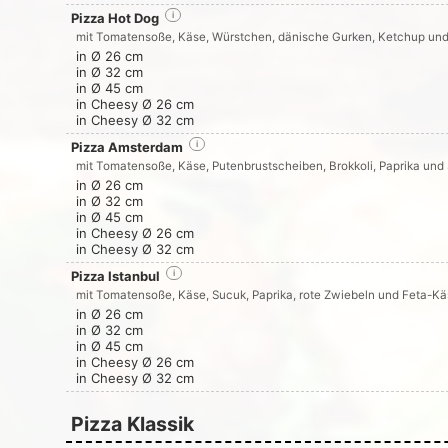
Pizza Hot Dog
i
mit Tomatensoße, Käse, Würstchen, dänische Gurken, Ketchup un
in Ø 26 cm
in Ø 32 cm
in Ø 45 cm
in Cheesy Ø 26 cm
in Cheesy Ø 32 cm
Pizza Amsterdam
i
mit Tomatensoße, Käse, Putenbrustscheiben, Brokkoli, Paprika und
in Ø 26 cm
in Ø 32 cm
in Ø 45 cm
in Cheesy Ø 26 cm
in Cheesy Ø 32 cm
Pizza Istanbul
i
mit Tomatensoße, Käse, Sucuk, Paprika, rote Zwiebeln und Feta-K
in Ø 26 cm
in Ø 32 cm
in Ø 45 cm
in Cheesy Ø 26 cm
in Cheesy Ø 32 cm
Pizza Klassik